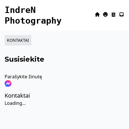
IndreN
Home
About
Portfoli
Cont
Photography
KONTAKTAI
Susisiekite
Parašykite žinutę
Kontaktai
Loading...