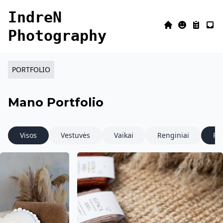
IndreN
Home
About
Portfoli
Cont
Photography
PORTFOLIO
Mano Portfolio
Visos
Vestuvės
Vaikai
Renginiai
Pr